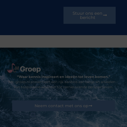
Stuur ons een
bericht
“Waar kennis inspireert en ideeën tot leven komen.”
Mc-groep.nl presenteert een rijk aanbod aan blogs en artikelen –
van toepasbare adviezen tot vernieuwende perspectieven.
Neem contact met ons op
Sitelinks
Bericht categorie
Goedkope linkbuilding: kansen, valkuilen en hoe jij het slim aanpakt