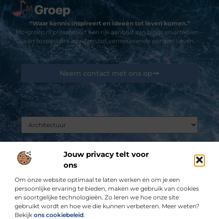
“Waar kennis inspireert en ideeën tot leven komen.”
Mc-groep.nl presenteert een rijk aanbod aan blogs en artikelen –
van toepasbare adviezen tot vernieuwende perspectieven.
Neem contact met ons op
Sitelinks
Bericht categorie
Goedkope linkbuilding: kansen, valkuilen en hoe jij het slim aanpakt
De best gelezen stukken op een rij
Een schaftwagen kopen: welke mogelijkheden zijn er?
Jouw privacy telt voor
Een leuke activiteit voor kinderfeestjes of een leuke
ons
middag weg
De voordelen van het kiezen voor biologische en
Om onze website optimaal te laten werken én om je een
natuurlijke voedingsproducten
persoonlijke ervaring te bieden, maken we gebruik van cookies
en soortgelijke technologieën. Zo leren we hoe onze site
Last van pigment? Laat dit behandelen door een
gebruikt wordt en hoe we die kunnen verbeteren. Meer weten?
huidkliniek
Bekijk
ons cookiebeleid
.