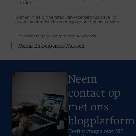
startpunt
Wonen in de binnenstad van Woerden? Zo beveilig
je een karakteristieke woning zonder het historische
Hoe verbeter je je content met keywords?
Media
En Beroemde Mensen
Neem
contact op
met ons
blogplatform
Heeft u vragen over MC