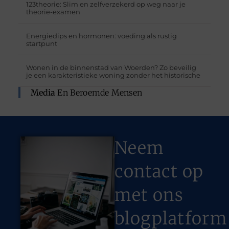
123theorie: Slim en zelfverzekerd op weg naar je
theorie-examen
Energiedips en hormonen: voeding als rustig
startpunt
Wonen in de binnenstad van Woerden? Zo beveilig
je een karakteristieke woning zonder het historische
Media
En Beroemde Mensen
Neem
contact op
met ons
blogplatform