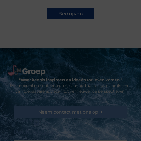
Bedrijven
“Waar kennis inspireert en ideeën tot leven komen.”
Mc-groep.nl presenteert een rijk aanbod aan blogs en artikelen –
van toepasbare adviezen tot vernieuwende perspectieven.
Neem contact met ons op
Sitelinks
Bericht categorie
Goedkope linkbuilding: kansen, valkuilen en hoe jij het slim aanpakt