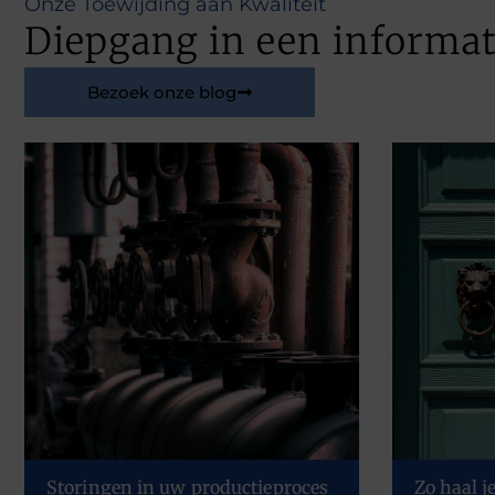
Onze Toewijding aan Kwaliteit
Diepgang in een informa
Bezoek onze blog
Storingen in uw productieproces
Zo haal j