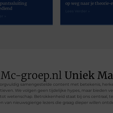
puntssluiting
op weg naar je theorie
ediend
Lees Verder »
er »
 Mc-groep.nl
Uniek Ma
e zorgvuldig samengestelde content met betekenis, he
even. We volgen geen tijdelijke hypes, maar bieden ve
le tot wetenschap. Betrokkenheid staat bij ons centraal,
en van nieuwsgierige lezers die graag dieper willen ontd