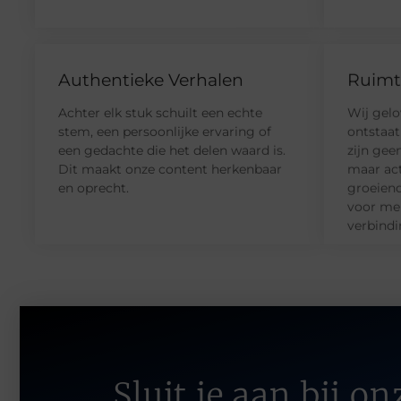
Authentieke Verhalen
Ruimte
Achter elk stuk schuilt een echte
Wij gelo
stem, een persoonlijke ervaring of
ontstaat
een gedachte die het delen waard is.
zijn gee
Dit maakt onze content herkenbaar
maar act
en oprecht.
groeien
voor men
verbindi
Sluit je aan bij 