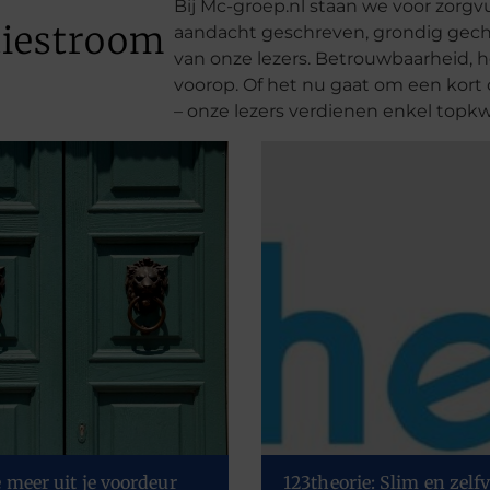
Bij Mc-groep.nl staan we voor zorgv
tiestroom
aandacht geschreven, grondig gec
van onze lezers. Betrouwbaarheid, he
voorop. Of het nu gaat om een kort 
– onze lezers verdienen enkel topkwa
e meer uit je voordeur
123theorie: Slim en zelf