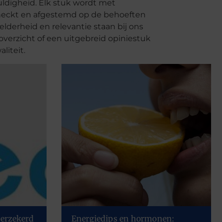
uldigheid. Elk stuk wordt met
heckt en afgestemd op de behoeften
lderheid en relevantie staan bij ons
overzicht of een uitgebreid opiniestuk
liteit.
verzekerd
Energiedips en hormonen: