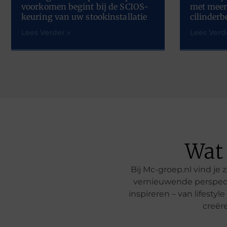
voorkomen begint bij de SCIOS-
met meer
keuring van uw stookinstallatie
cilinderb
Lees Verder »
Lees Verd
Wat
Bij Mc-groep.nl vind j
vernieuwende perspecti
inspireren – van lifesty
creër