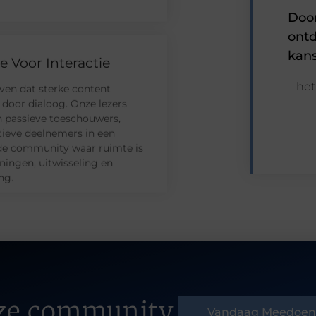
Door
ontd
kans
 Voor Interactie
– he
ven dat sterke content
 door dialoog. Onze lezers
n passieve toeschouwers,
ieve deelnemers in een
de community waar ruimte is
ingen, uitwisseling en
ng.
onze community.
Vandaag Meedoen