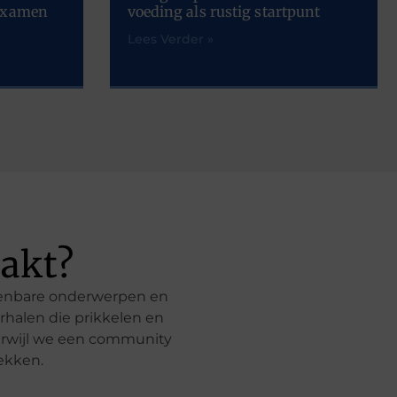
-examen
voeding als rustig startpunt
Lees Verder »
akt?
rkenbare onderwerpen en
rhalen die prikkelen en
 terwijl we een community
ekken.