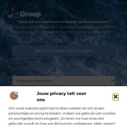
“Waar kennis inspireert en ideeën tot leven komen.”
Mc-groep.nl presenteert een rijk aanbod aan blogs en artikelen –
van toepasbare adviezen tot vernieuwende perspectieven.
Neem contact met ons op
Sitelinks
Bericht categorie
Goedkope linkbuilding: kansen, valkuilen en hoe jij het slim aanpakt
De best gelezen stukken op een rij
Welke vragen krijg je bij een alcoholtest?
Jouw privacy telt voor
ons
Loopbaanbegeleiding wat is dat?
Door Marokko op motorreis!
Om onze website optimaal te laten werken én om je een
persoonlijke ervaring te bieden, maken we gebruik van cookies
U kunt bij deze experten een heel goede
en soortgelijke technologieën. Zo leren we hoe onze site
straalmachine huren
gebruikt wordt en hoe we die kunnen verbeteren. Meer weten?