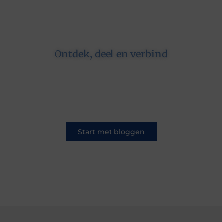
Ontdek, deel en verbind
Op ons platform komen schrijvers en lezers
samen. Van opinies tot lifestyle – iedereen is
welkom. Deel jouw verhaal of ontdek dat van
een ander.
Start met bloggen