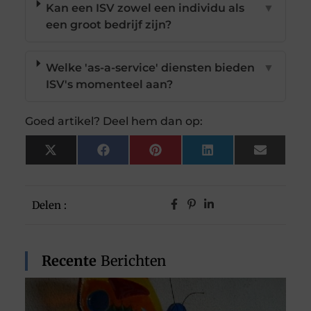
Kan een ISV zowel een individu als
▼
een groot bedrijf zijn?
Welke 'as-a-service' diensten bieden
▼
ISV's momenteel aan?
Goed artikel? Deel hem dan op:
X
Facebook
Pinterest
LinkedIn
Email
(Twitter)
Delen :
Recente
Berichten