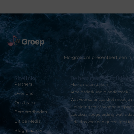
Mc-groep.nl presenteert een ri
Sitelinks
De best gelezen stukken o
Partners
Mooie rieten daken
Arbeidsdeskundig onderzoek?
Over ons
Wat voor salarispakket moet je
Ons team
Opleiding tot schoonheidsspecia
Beroemdheden
Loopbaanbegeleiding wat is da
Uit de Media
Drie tips voor een griezelige Ha
Bericht categorie
Blog plaatsen