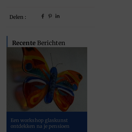
Delen :
Recente
Berichten
Een workshop glaskunst
ontdekken na je pensioen