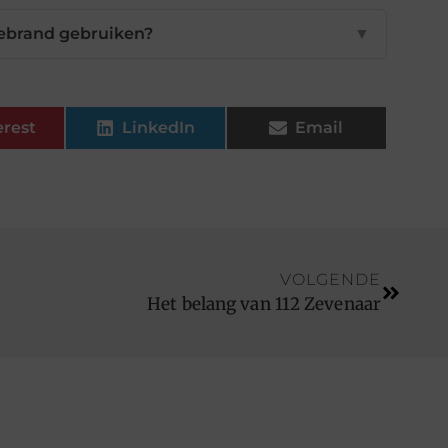
ebrand gebruiken?
▼
erest
LinkedIn
Email
VOLGENDE
Het belang van 112 Zevenaar