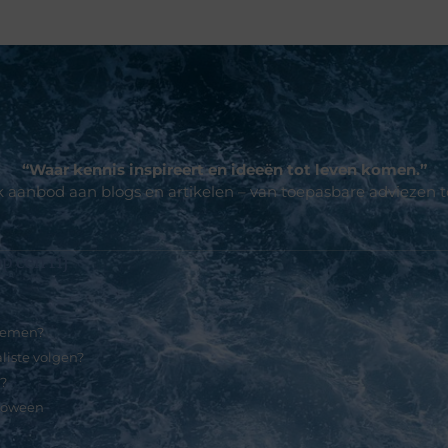
“Waar kennis inspireert en ideeën tot leven komen.”
jk aanbod aan blogs en artikelen – van toepasbare adviezen 
p een rij
 nemen?
liste volgen?
t?
lloween