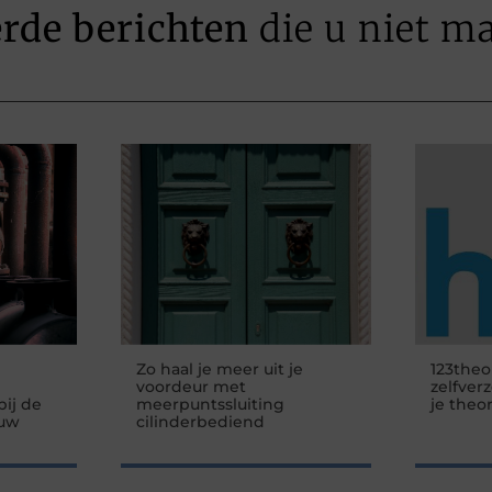
erde berichten
die u niet m
Zo haal je meer uit je
123theo
voordeur met
zelfver
ij de
meerpuntssluiting
je theo
 uw
cilinderbediend