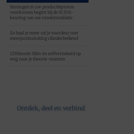
Storingen in uw productieproces
voorkomen begint bij de SCIOS-
keuring van uw stookinstallatie
Zo haal je meer uit je voordeur met
meerpuntssluiting cilinderbediend
123theorie: Slim en zelfverzekerd op
weg naar je theorie-examen
Ontdek, deel en verbind
Op ons platform komen
schrijvers en lezers samen. Van
opinies tot lifestyle – iedereen is