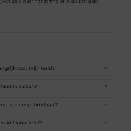
en als u naar het strand of in de zon gaat.
ngrijk voor mijn huid?
▼
oet ik kiezen?
▼
rand voor mijn huidtype?
▼
huid hydrateren?
▼