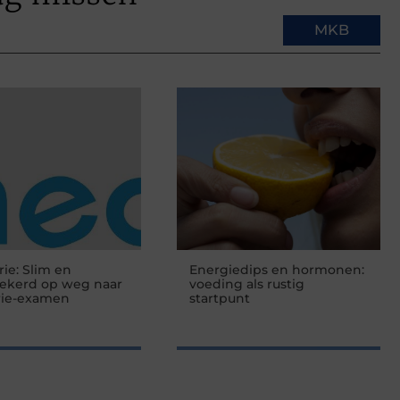
MKB
rie: Slim en
Energiedips en hormonen:
zekerd op weg naar
voeding als rustig
rie-examen
startpunt