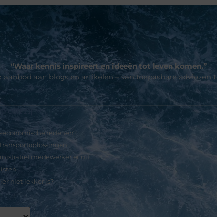
“Waar kennis inspireert en ideeën tot leven komen.”
jk aanbod aan blogs en artikelen – van toepasbare adviezen 
p een rij
r
jfseconomische redenen?
 transportoplossingen
nistratief medewerker er uit
listen
er niet lekker is?