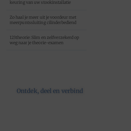
keuring van uw stookinstallatie
Zo haal je meer uit je voordeur met
meerpuntssluiting cilinderbediend
123theorie: Slim en zelfverzekerd op
weg naar je theorie-examen
Ontdek, deel en verbind
Op ons platform komen
schrijvers en lezers samen. Van
opinies tot lifestyle – iedereen is
welkom. Deel jouw verhaal of
ontdek dat van een ander.