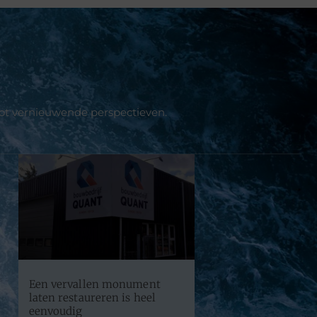
tot vernieuwende perspectieven.
Een vervallen monument
laten restaureren is heel
eenvoudig