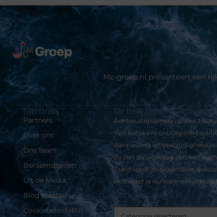
Mc-groep.nl presenteert een ri
Sitelinks
De best gelezen stukken o
Partners
Achteruitrijcamera op een tracto
Wat betekent ontslag om bedri
Over ons
Aanpassing en veelzijdigheid in
Ons team
Zo ziet de werkdag van een admi
Beroemdheden
Tapijt laten reinigen door specia
Uit de Media
Hoe weet je nu wanneer je huisdi
Bericht categorie
Blog plaatsen
Cookiebeleid (EU)