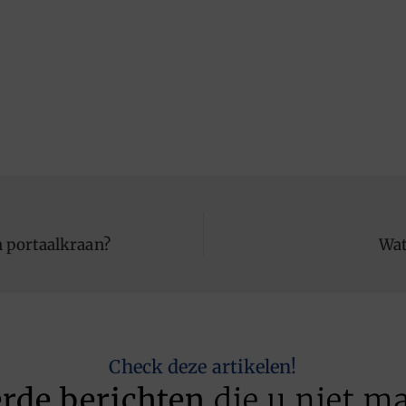
 portaalkraan?
Wat
Check deze artikelen!
erde berichten
die u niet m