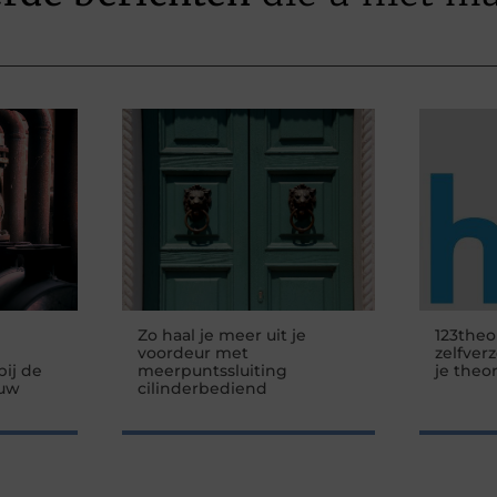
Zo haal je meer uit je
123theo
voordeur met
zelfver
ij de
meerpuntssluiting
je theo
 uw
cilinderbediend