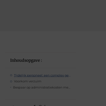
Inhoudsopgave :
Tijdelijk personeel: een complex geval
Voorkom verzuim
Bespaar op administratiekosten met een geautomatiseerde urenregistratie