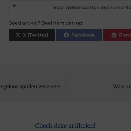
Voor welke soorten evenementen
Goed artikel? Deel hem dan op:
X (Twitter)
Facebook
Pint
Borgvrij een aanhanger huren: Voordelig en zorgeloos spullen vervoeren. Natuurlijk bij JobCar
Waarom
Check deze artikelen!