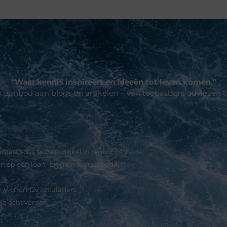
“Waar kennis inspireert en ideeën tot leven komen.”
jk aanbod aan blogs en artikelen – van toepasbare adviezen 
p een rij
fantastische fietsenwinkel in regio Enschede
n op een loon- en grondverzetbedrijf?
 Victron 12v acculaders
je écht verder