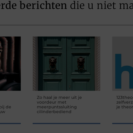
erde berichten
die u niet m
Zo haal je meer uit je
123theo
voordeur met
zelfver
ij de
meerpuntssluiting
je theo
 uw
cilinderbediend