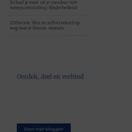
Zo haal je meer uit je voordeur met
meerpuntssluiting cilinderbediend
123theorie: Slim en zelfverzekerd op
weg naar je theorie-examen
Ontdek, deel en verbind
Op ons platform komen
schrijvers en lezers samen. Van
opinies tot lifestyle – iedereen is
welkom. Deel jouw verhaal of
ontdek dat van een ander.
Start met bloggen