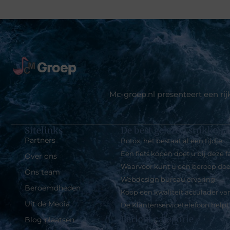
Mc-groep.nl presenteert een ri
Sitelinks
De best gelezen stukken o
Partners
Botox, het bestaat al een tijdje.
Een fiets kopen doet u bij deze 
Over ons
Waarvoor kunt u een beroep doe
Ons team
Webdesign bureau ervaring
Beroemdheden
Koop een kwaliteit acculader van
Uit de Media
De Klantenservicetelefoon helpt 
Bericht categorie
Blog plaatsen