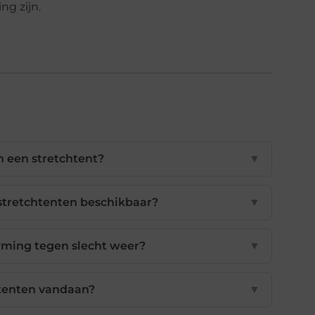
ng zijn.
n een stretchtent?
▼
stretchtenten beschikbaar?
▼
rming tegen slecht weer?
▼
tenten vandaan?
▼