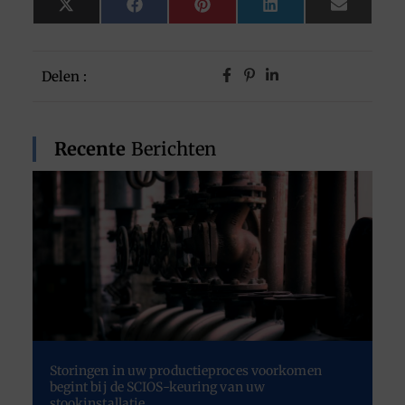
X
Facebook
Pinterest
LinkedIn
Email
(Twitter)
Delen :
Recente
Berichten
Storingen in uw productieproces voorkomen
begint bij de SCIOS-keuring van uw
stookinstallatie