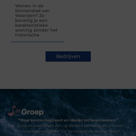
Wonen in de
binnenstad van
Woerden? Zo
beveilig je een
karakteristieke
woning zonder het
historische
Bedrijven
“Waar kennis inspireert en ideeën tot leven komen.”
Mc-groep.nl presenteert een rijk aanbod aan blogs en artikelen –
van toepasbare adviezen tot vernieuwende perspectieven.