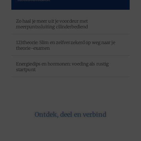
Zo haal je meer uit je voordeur met
meerpuntssluiting cilinderbediend
123theorie: Slim en zelfverzekerd op weg naar je
theorie-examen
Energiedips en hormonen: voeding als rustig
startpunt
Ontdek, deel en verbind
Op ons platform komen schrijvers en lezers
samen. Van opinies tot lifestyle – iedereen is
welkom. Deel jouw verhaal of ontdek dat van