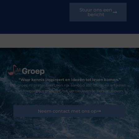
Stuur ons een
bericht
“Waar kennis inspireert en ideeën tot leven komen.”
Mc-groep.nl presenteert een rijk aanbod aan blogs en artikelen –
van toepasbare adviezen tot vernieuwende perspectieven.
Neem contact met ons op
Sitelinks
Bericht categorie
Goedkope linkbuilding: kansen, valkuilen en hoe jij het slim aanpakt