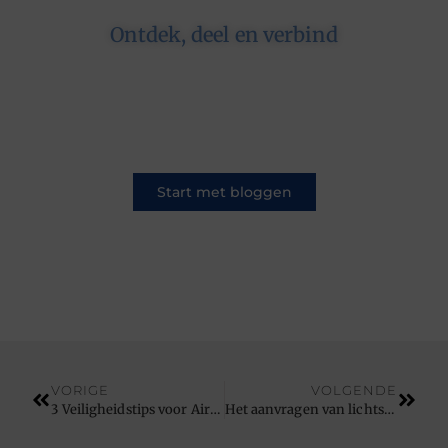
Ontdek, deel en verbind
Op ons platform komen schrijvers en lezers
samen. Van opinies tot lifestyle – iedereen is
welkom. Deel jouw verhaal of ontdek dat van
een ander.
Start met bloggen
VORIGE
VOLGENDE
3 Veiligheidstips voor Airbnb®-hosts
Het aanvragen van lichtstraat offerte