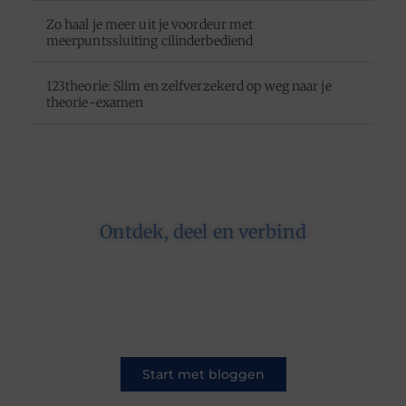
Zo haal je meer uit je voordeur met
meerpuntssluiting cilinderbediend
123theorie: Slim en zelfverzekerd op weg naar je
theorie-examen
Ontdek, deel en verbind
Op ons platform komen schrijvers en lezers
samen. Van opinies tot lifestyle – iedereen is
welkom. Deel jouw verhaal of ontdek dat van
een ander.
Start met bloggen