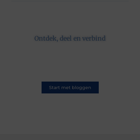
Ontdek, deel en verbind
Op ons platform komen schrijvers en lezers
samen. Van opinies tot lifestyle – iedereen is
welkom. Deel jouw verhaal of ontdek dat van
een ander.
Start met bloggen