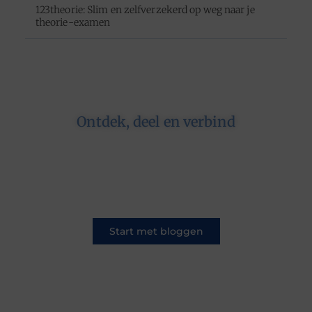
123theorie: Slim en zelfverzekerd op weg naar je
theorie-examen
Ontdek, deel en verbind
Op ons platform komen schrijvers en lezers
samen. Van opinies tot lifestyle – iedereen is
welkom. Deel jouw verhaal of ontdek dat van
een ander.
Start met bloggen