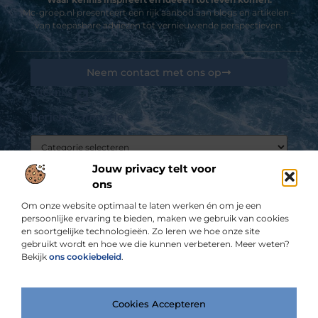
Mc-groep.nl presenteert een rijk aanbod aan blogs en artikelen –
van toepasbare adviezen tot vernieuwende perspectieven.
Neem contact met ons op
Sitelinks
Bericht categorie
Goedkope linkbuilding: kansen, valkuilen en hoe jij het slim aanpakt
De best gelezen stukken op een rij
Jouw privacy telt voor
Rente berekenen
ons
Meubelzaak
Om onze website optimaal te laten werken én om je een
Een vervallen monument laten restaureren is heel
persoonlijke ervaring te bieden, maken we gebruik van cookies
eenvoudig
en soortgelijke technologieën. Zo leren we hoe onze site
gebruikt wordt en hoe we die kunnen verbeteren. Meer weten?
KAM – Stationery, Art and Craft Products (H/F/X)
Bekijk
ons cookiebeleid
.
Zo kan je tapijtlijm eenvoudig verwijderen
Zzp’er en op zoek naar een boekhouder? ZZP
Top
Administratiebureau
Cookies Accepteren