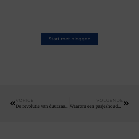
Op ons platform komen schrijvers en lezers
samen. Van opinies tot lifestyle – iedereen is
welkom. Deel jouw verhaal of ontdek dat van
een ander.
Start met bloggen
VORIGE
VOLGENDE
De revolutie van duurzaam wonen: innovaties in de verwarmingsindustrie
Waarom een pasjeshouder een slimme keuze is voor elke dag