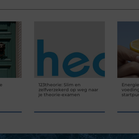
je
123theorie: Slim en
Energi
zelfverzekerd op weg naar
voeding
je theorie-examen
startpu