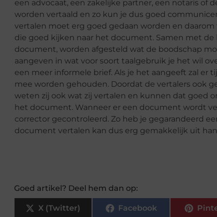
een advocaat, een zakelijke partner, een notaris of de
worden vertaald en zo kun je dus goed communicer
vertalen moet erg goed gedaan worden en daarom w
die goed kijken naar het document. Samen met de kl
document, worden afgesteld wat de boodschap moet
aangeven in wat voor soort taalgebruik je het wil ove
een meer informele brief. Als je het aangeeft zal er
mee worden gehouden. Doordat de vertalers ook ges
weten zij ook wat zij vertalen en kunnen dat goed 
het document. Wanneer er een document wordt vert
corrector gecontroleerd. Zo heb je gegarandeerd e
document vertalen kan dus erg gemakkelijk uit h
Goed artikel? Deel hem dan op:
X (Twitter)
Facebook
Pint