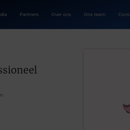
dia
Partners
Over ons
Ons team
Cont
ssioneel
en