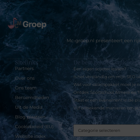
Mc-groep.nl presenteert een ri
Sitelinks
De best gelezen stukken o
Partners
Een eigen scooter leasen?
Is het verstandig om mijn SEO u
Over ons
Wat voor salarispakket moet je
Ons team
Ontdek Sportschool Almere en Tr
Beroemdheden
Staat er een evenement in de p
Uit de Media
Vijf onbekende manieren om je
Bericht categorie
Blog plaatsen
Cookiebeleid (EU)
Website index