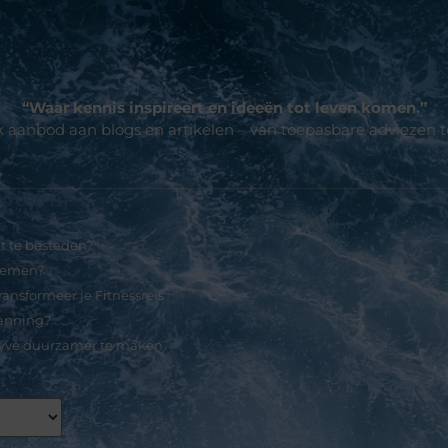
“Waar kennis inspireert en ideeën tot leven komen.”
jk aanbod aan blogs en artikelen – van toepasbare adviezen 
p een rij
it te besteden?
 nemen?
ansformeer je Fitnessreis
lanning?
 vve duurzamer te maken