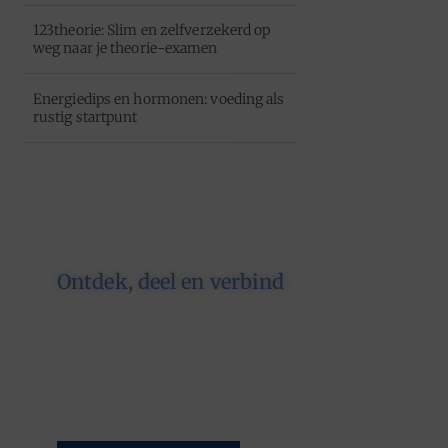
123theorie: Slim en zelfverzekerd op
weg naar je theorie-examen
Energiedips en hormonen: voeding als
rustig startpunt
Ontdek, deel en verbind
Op ons platform komen
schrijvers en lezers samen. Van
opinies tot lifestyle – iedereen is
welkom. Deel jouw verhaal of
ontdek dat van een ander.