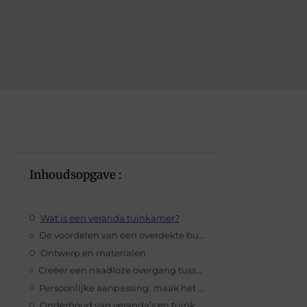
Inhoudsopgave :
Wat is een veranda tuinkamer?
De voordelen van een overdekte buitenruimte
Ontwerp en materialen
Creëer een naadloze overgang tussen binnen en buiten
Persoonlijke aanpassing: maak het jouw eigen
Onderhoud van veranda’s en tuinkamers