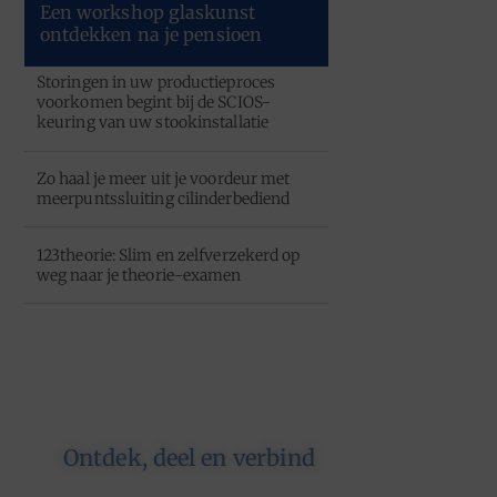
Een workshop glaskunst
ontdekken na je pensioen
Storingen in uw productieproces
voorkomen begint bij de SCIOS-
keuring van uw stookinstallatie
Zo haal je meer uit je voordeur met
meerpuntssluiting cilinderbediend
123theorie: Slim en zelfverzekerd op
weg naar je theorie-examen
Ontdek, deel en verbind
Op ons platform komen