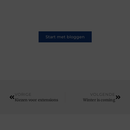
Op ons platform komen schrijvers en lezers
samen. Van opinies tot lifestyle – iedereen is
welkom. Deel jouw verhaal of ontdek dat van
een ander.
Start met bloggen
VORIGE
VOLGENDE
Kiezen voor extensions
Winter is coming