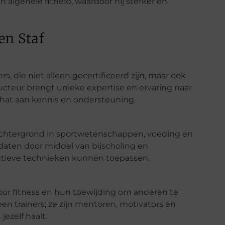
n algehele fitheid, waardoor hij sterker en
en Staf
s, die niet alleen gecertificeerd zijn, maar ook
tructeur brengt unieke expertise en ervaring naar
chat aan kennis en ondersteuning.
achtergrond in sportwetenschappen, voeding en
daten door middel van bijscholing en
ectieve technieken kunnen toepassen.
voor fitness en hun toewijding om anderen te
en trainers; ze zijn mentoren, motivators en
jezelf haalt.