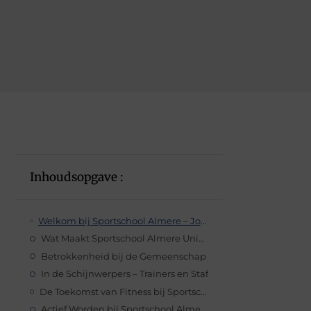
Inhoudsopgave :
Welkom bij Sportschool Almere – Jouw Eerste Stap naar Gezondheid en Welzijn
Wat Maakt Sportschool Almere Uniek?
Betrokkenheid bij de Gemeenschap
In de Schijnwerpers – Trainers en Staf
De Toekomst van Fitness bij Sportschool Almere
Actief Worden bij Sportschool Almere