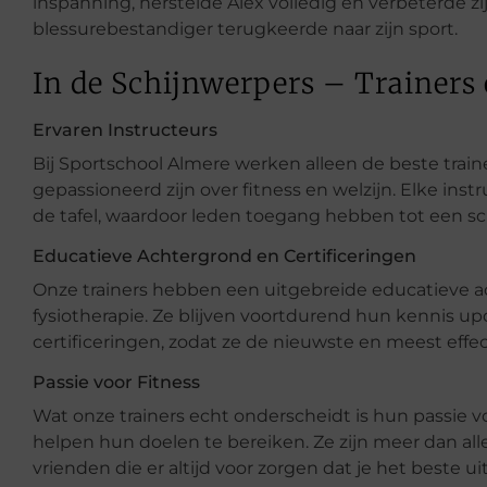
inspanning, herstelde Alex volledig en verbeterde zij
blessurebestandiger terugkeerde naar zijn sport.
In de Schijnwerpers – Trainers 
Ervaren Instructeurs
Bij Sportschool Almere werken alleen de beste trainer
gepassioneerd zijn over fitness en welzijn. Elke ins
de tafel, waardoor leden toegang hebben tot een s
Educatieve Achtergrond en Certificeringen
Onze trainers hebben een uitgebreide educatieve 
fysiotherapie. Ze blijven voortdurend hun kennis up
certificeringen, zodat ze de nieuwste en meest eff
Passie voor Fitness
Wat onze trainers echt onderscheidt is hun passie 
helpen hun doelen te bereiken. Ze zijn meer dan alle
vrienden die er altijd voor zorgen dat je het beste uit 