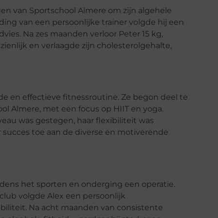
orden van Sportschool Almere om zijn algehele
ing van een persoonlijke trainer volgde hij een
vies. Na zes maanden verloor Peter 15 kg,
enlijk en verlaagde zijn cholesterolgehalte,
de en effectieve fitnessroutine. Ze begon deel te
ol Almere, met een focus op HIIT en yoga.
au was gestegen, haar flexibiliteit was
aar succes toe aan de diverse en motiverende
tijdens het sporten en onderging een operatie.
 club volgde Alex een persoonlijk
iliteit. Na acht maanden van consistente