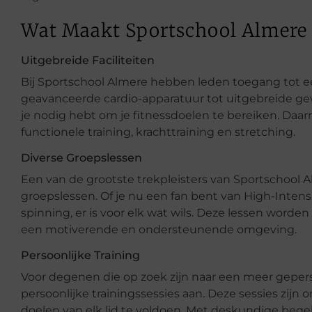
Wat Maakt Sportschool Almere
Uitgebreide Faciliteiten
Bij Sportschool Almere hebben leden toegang tot ee
geavanceerde cardio-apparatuur tot uitgebreide gew
je nodig hebt om je fitnessdoelen te bereiken. Daarn
functionele training, krachttraining en stretching.
Diverse Groepslessen
Een van de grootste trekpleisters van Sportschool 
groepslessen. Of je nu een fan bent van High-Intensity
spinning, er is voor elk wat wils. Deze lessen worden
een motiverende en ondersteunende omgeving.
Persoonlijke Training
Voor degenen die op zoek zijn naar een meer geper
persoonlijke trainingssessies aan. Deze sessies zij
doelen van elk lid te voldoen. Met deskundige beg