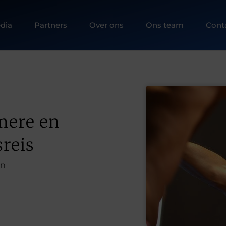
dia
Partners
Over ons
Ons team
Cont
mere en
reis
en