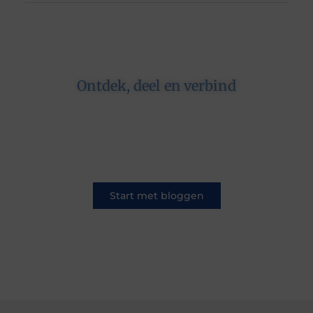
Ontdek, deel en verbind
Op ons platform komen schrijvers en lezers
samen. Van opinies tot lifestyle – iedereen is
welkom. Deel jouw verhaal of ontdek dat van
een ander.
Start met bloggen