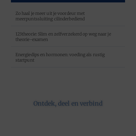
Zo haal je meer uit je voordeur met
meerpuntssluiting cilinderbediend
123theorie: Slim en zelfverzekerd op weg naar je
theorie-examen
Energiedips en hormonen: voeding als rustig
startpunt
Ontdek, deel en verbind
Op ons platform komen schrijvers en lezers
samen. Van opinies tot lifestyle – iedereen is
welkom. Deel jouw verhaal of ontdek dat van
een ander.