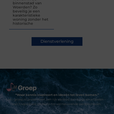
binnenstad van
Woerden? Zo
beveilig je een
karakteristieke
woning zonder het
historische
Dienstverlening
“Waar kennis inspireert en ideeën tot leven komen.”
Mc-groep.nl presenteert een rijk aanbod aan blogs en artikelen –
van toepasbare adviezen tot vernieuwende perspectieven.