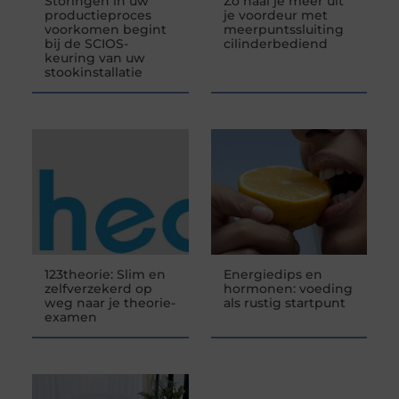
Storingen in uw
Zo haal je meer uit
productieproces
je voordeur met
voorkomen begint
meerpuntssluiting
bij de SCIOS-
cilinderbediend
keuring van uw
stookinstallatie
123theorie: Slim en
Energiedips en
zelfverzekerd op
hormonen: voeding
weg naar je theorie-
als rustig startpunt
examen