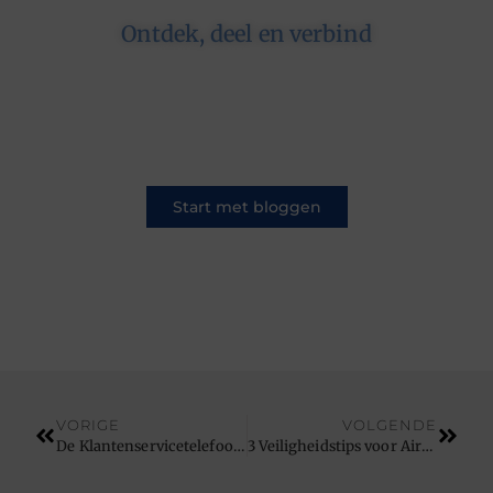
Ontdek, deel en verbind
Op ons platform komen schrijvers en lezers
samen. Van opinies tot lifestyle – iedereen is
welkom. Deel jouw verhaal of ontdek dat van
een ander.
Start met bloggen
VORIGE
VOLGENDE
De Klantenservicetelefoon helpt je écht verder
3 Veiligheidstips voor Airbnb®-hosts