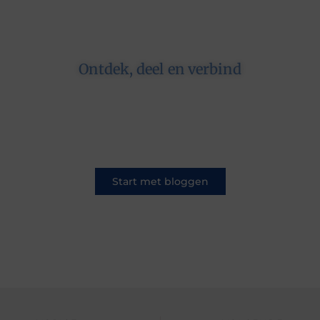
Ontdek, deel en verbind
Op ons platform komen schrijvers en lezers
samen. Van opinies tot lifestyle – iedereen is
welkom. Deel jouw verhaal of ontdek dat van
een ander.
Start met bloggen