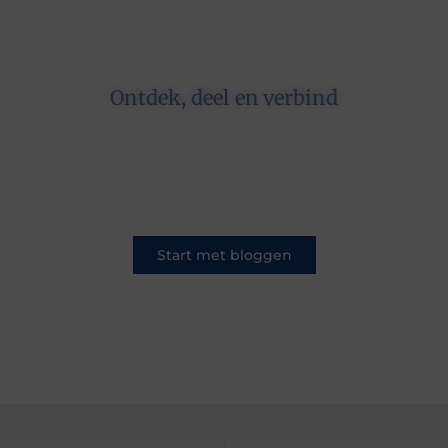
Ontdek, deel en verbind
Op ons platform komen schrijvers en lezers
samen. Van opinies tot lifestyle – iedereen is
welkom. Deel jouw verhaal of ontdek dat van
een ander.
Start met bloggen