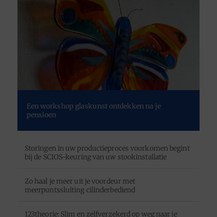
Een workshop glaskunst ontdekken na je
pensioen
Storingen in uw productieproces voorkomen begint
bij de SCIOS-keuring van uw stookinstallatie
Zo haal je meer uit je voordeur met
meerpuntssluiting cilinderbediend
123theorie: Slim en zelfverzekerd op weg naar je