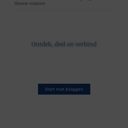
theorie-examen
Ontdek, deel en verbind
Op ons platform komen schrijvers en lezers
samen. Van opinies tot lifestyle – iedereen is
welkom. Deel jouw verhaal of ontdek dat van
een ander.
Start met bloggen