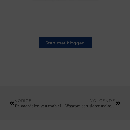
Op ons platform komen schrijvers en lezers
samen. Van opinies tot lifestyle – iedereen is
welkom. Deel jouw verhaal of ontdek dat van
een ander.
Start met bloggen
VORIGE
VOLGENDE
De voordelen van mobiele toiletten op bouwplaatsen
Waarom een slotenmaker belangrijk is