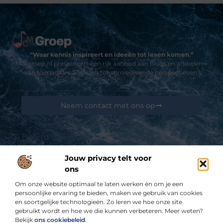
“Waar kennis inspireert en ideeën tot leven komen.”
Mc-groep.nl presenteert een rijk aanbod aan blogs en artikelen –
van toepasbare adviezen tot vernieuwende perspectieven.
Neem contact met ons op
Sitelinks
Bericht categorie
Goedkope linkbuilding: kansen, valkuilen en hoe jij het slim aanpakt
Jouw privacy telt voor
ons
De best gelezen stukken op een rij
Kun je een kledingkast zelf samenstellen?
Om onze website optimaal te laten werken én om je een
De afvalpers inzetten voor het juiste doel
persoonlijke ervaring te bieden, maken we gebruik van cookies
en soortgelijke technologieën. Zo leren we hoe onze site
Met de Camper Door Canada
gebruikt wordt en hoe we die kunnen verbeteren. Meer weten?
3 Veiligheidstips voor Airbnb®-hosts
Bekijk
ons cookiebeleid
.