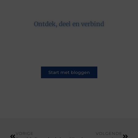
Ontdek, deel en verbind
Op ons platform komen schrijvers en lezers
samen. Van opinies tot lifestyle – iedereen is
welkom. Deel jouw verhaal of ontdek dat van
een ander.
Start met bloggen
VORIGE
VOLGENDE