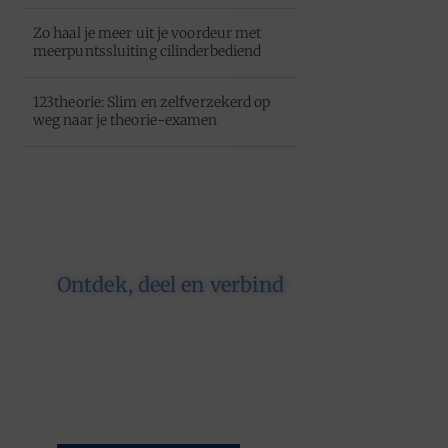
Zo haal je meer uit je voordeur met
meerpuntssluiting cilinderbediend
123theorie: Slim en zelfverzekerd op
weg naar je theorie-examen
Ontdek, deel en verbind
Op ons platform komen
schrijvers en lezers samen. Van
opinies tot lifestyle – iedereen is
welkom. Deel jouw verhaal of
ontdek dat van een ander.