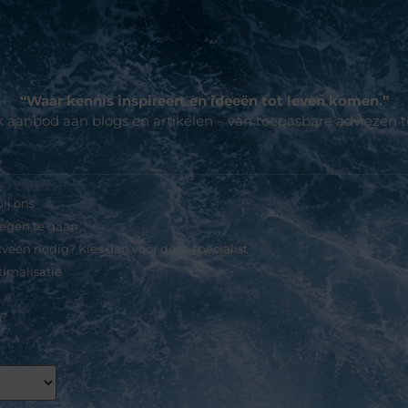
“Waar kennis inspireert en ideeën tot leven komen.”
jk aanbod aan blogs en artikelen – van toepasbare adviezen 
p een rij
ij ons
tegen te gaan
veen nodig? Kies dan voor deze specialist
imalisatie
n?