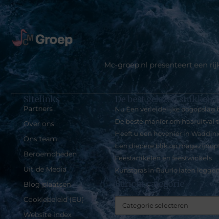
Mc-groep.nl presenteert een ri
Sitelinks
De best gelezen stukken o
Partners
Nu Een verleidelijke oogopslag b
De beste manier om haaruitval 
Over ons
Heeft u een hovenier in Waddinx
Ons team
Een diepere blik op magazijnopt
Beroemdheden
Feestartikelen en feestwinkels
Uit de Media
Kunstgras in Ruurlo laten legge
Bericht categorie
Blog plaatsen
Cookiebeleid (EU)
Website index