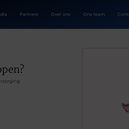
dia
Partners
Over ons
Ons team
Cont
open?
erzorging