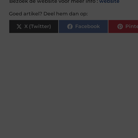
Bezoek de website voor meer info :
website
Goed artikel? Deel hem dan op:
X (Twitter)
Facebook
Pint