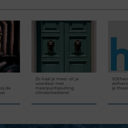
Zo haal je meer uit je
123theo
voordeur met
zelfver
ij de
meerpuntssluiting
je theo
 uw
cilinderbediend