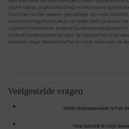
een kalmerende aloë vera-gel of een hydraterende c
warm water, strakke kleding en intensieve activitei
huid kan na het laseren gevoeliger zijn voor zonlic
beschermingsfactor als je van plan bent je benen te
pigmentvlekken en andere huidbeschadigingen te
andere huidbeschadigingen te voorkomen. Het kan al 
boeken, maar daarna hoef je er nooit meer aan te den
Veelgestelde vragen
Welk laserapparaat is het b
Hoe bereid ik mijn ben