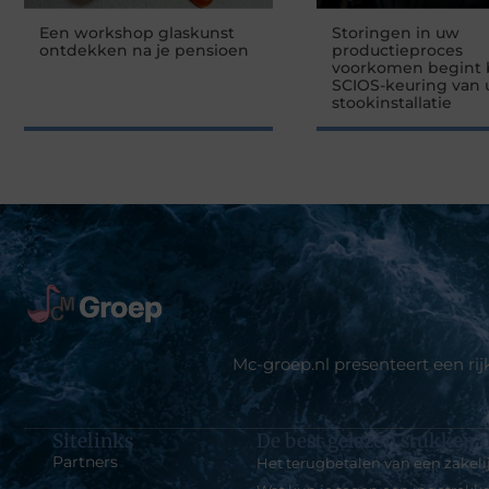
Een workshop glaskunst
Storingen in uw
ontdekken na je pensioen
productieproces
voorkomen begint b
SCIOS-keuring van
stookinstallatie
Mc-groep.nl presenteert een ri
Sitelinks
De best gelezen stukken o
Partners
Het terugbetalen van een zakel