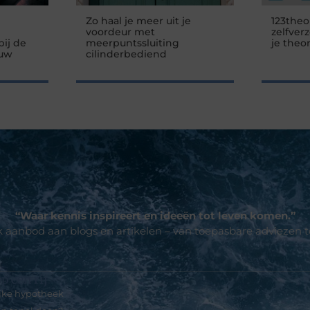
Zo haal je meer uit je
123theo
voordeur met
zelfver
ij de
meerpuntssluiting
je theo
 uw
cilinderbediend
“Waar kennis inspireert en ideeën tot leven komen.”
jk aanbod aan blogs en artikelen – van toepasbare adviezen 
p een rij
ijke hypotheek