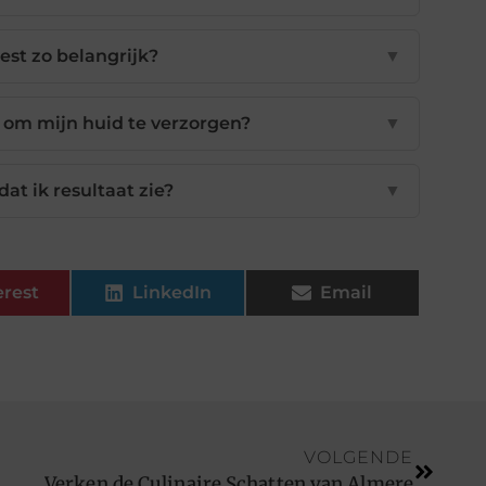
est zo belangrijk?
▼
 om mijn huid te verzorgen?
▼
at ik resultaat zie?
▼
erest
LinkedIn
Email
VOLGENDE
Verken de Culinaire Schatten van Almere