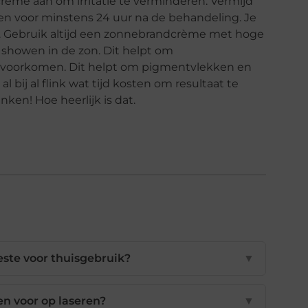
rème aan om irritatie te verminderen. Vermijd
ten voor minstens 24 uur na de behandeling. Je
ht. Gebruik altijd een zonnebrandcrème met hoge
 showen in de zon. Dit helpt om
 voorkomen. Dit helpt om pigmentvlekken en
bij al flink wat tijd kosten om resultaat te
ken! Hoe heerlijk is dat.
este voor thuisgebruik?
▼
en voor op laseren?
▼