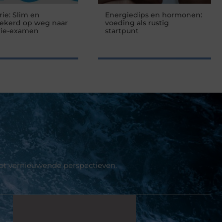
rie: Slim en
Energiedips en hormonen:
zekerd op weg naar
voeding als rustig
rie-examen
startpunt
tot vernieuwende perspectieven.