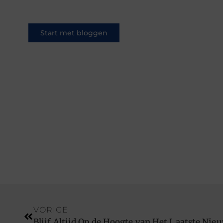
ontdek dat van een ander.
Start met bloggen
VORIGE
Blijf Altijd Op de Hoogte van Het Laatste Nie