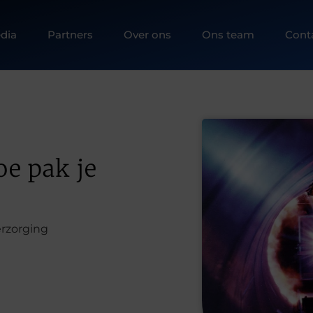
dia
Partners
Over ons
Ons team
Cont
oe pak je
erzorging