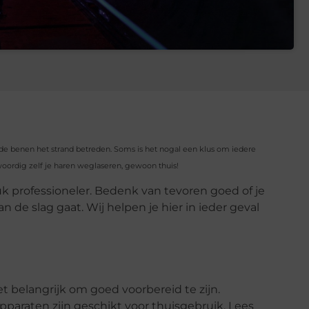
dde benen het strand betreden. Soms is het nogal een klus om iedere
oordig zelf je haren weglaseren, gewoon thuis!
tuk professioneler. Bedenk van tevoren goed of je
aan de slag gaat. Wij helpen je hier in ieder geval
et belangrijk om goed voorbereid te zijn.
e apparaten zijn geschikt voor thuisgebruik. Lees