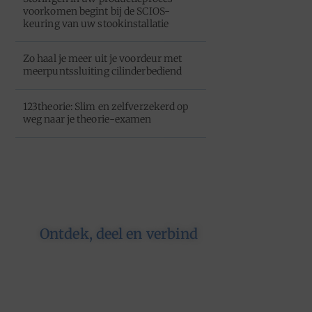
voorkomen begint bij de SCIOS-
keuring van uw stookinstallatie
Zo haal je meer uit je voordeur met
meerpuntssluiting cilinderbediend
123theorie: Slim en zelfverzekerd op
weg naar je theorie-examen
Ontdek, deel en verbind
Op ons platform komen
schrijvers en lezers samen. Van
opinies tot lifestyle – iedereen is
welkom. Deel jouw verhaal of