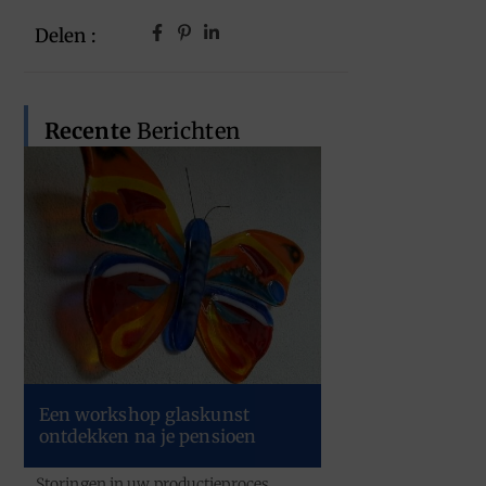
Delen :
Recente
Berichten
Een workshop glaskunst
ontdekken na je pensioen
Storingen in uw productieproces