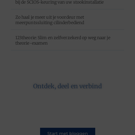
bij de SCIOS-keuring van uw stookinstallatie
Zo haal je meer uit je voordeur met
meerpuntssluiting cilinderbediend
123theorie: Slim en zelfverzekerd op weg naar je
theorie-examen
Ontdek, deel en verbind
Op ons platform komen schrijvers en lezers
samen. Van opinies tot lifestyle – iedereen is
welkom. Deel jouw verhaal of ontdek dat van
een ander.
Start met bloggen