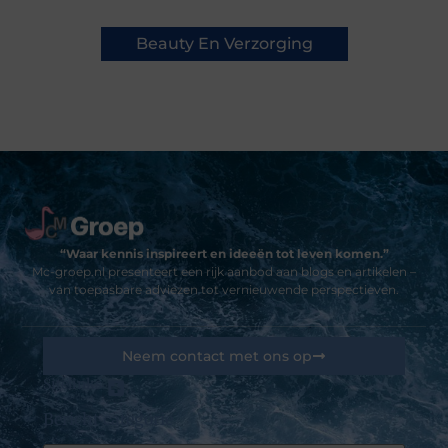
Beauty En Verzorging
“Waar kennis inspireert en ideeën tot leven komen.”
Mc-groep.nl presenteert een rijk aanbod aan blogs en artikelen –
van toepasbare adviezen tot vernieuwende perspectieven.
Neem contact met ons op
Sitelinks
Bericht categorie
Goedkope linkbuilding: kansen, valkuilen en hoe jij het slim aanpakt