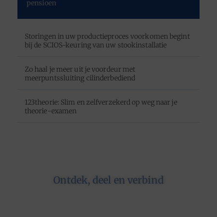
pensioen
Storingen in uw productieproces voorkomen begint
bij de SCIOS-keuring van uw stookinstallatie
Zo haal je meer uit je voordeur met
meerpuntssluiting cilinderbediend
123theorie: Slim en zelfverzekerd op weg naar je
theorie-examen
Ontdek, deel en verbind
Op ons platform komen schrijvers en lezers
samen. Van opinies tot lifestyle – iedereen is
welkom. Deel jouw verhaal of ontdek dat van