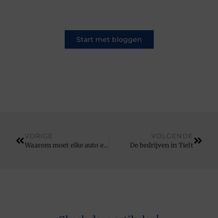
een ander.
Start met bloggen
VORIGE
VOLGENDE
Waarom moet elke auto een gps tracker auto hebben?
De bedrijven in Tielt