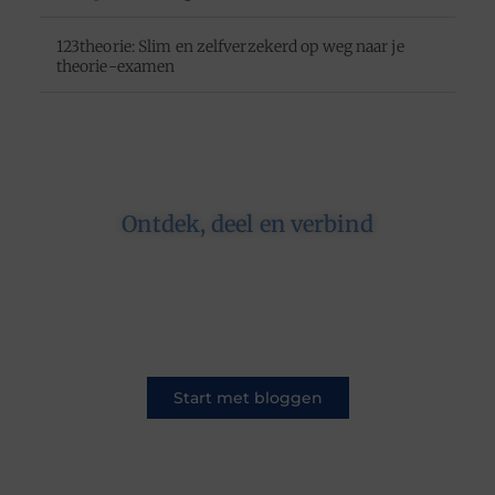
123theorie: Slim en zelfverzekerd op weg naar je
theorie-examen
Ontdek, deel en verbind
Op ons platform komen schrijvers en lezers
samen. Van opinies tot lifestyle – iedereen is
welkom. Deel jouw verhaal of ontdek dat van
een ander.
Start met bloggen