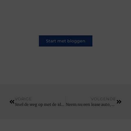
Op ons platform komen schrijvers en lezers
samen. Van opinies tot lifestyle – iedereen is
welkom. Deel jouw verhaal of ontdek dat van
een ander.
Start met bloggen
VORIGE
VOLGENDE
Snel de weg op met de ideale lease auto
Neem nu een lease auto, want dat is goedkoper dan kopen