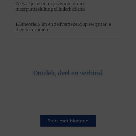
Zo haal je meer uit je voordeur met
meerpuntssluiting cilinderbediend
123theorie: Slim en zelfverzekerd op weg naar je
theorie-examen
Ontdek, deel en verbind
Op ons platform komen schrijvers en lezers
samen. Van opinies tot lifestyle – iedereen is
welkom. Deel jouw verhaal of ontdek dat van
een ander.
Start met bloggen