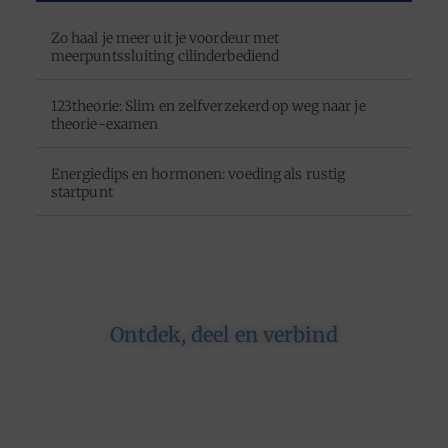
Zo haal je meer uit je voordeur met
meerpuntssluiting cilinderbediend
123theorie: Slim en zelfverzekerd op weg naar je
theorie-examen
Energiedips en hormonen: voeding als rustig
startpunt
Ontdek, deel en verbind
Op ons platform komen schrijvers en lezers
samen. Van opinies tot lifestyle – iedereen is
welkom. Deel jouw verhaal of ontdek dat van
een ander.