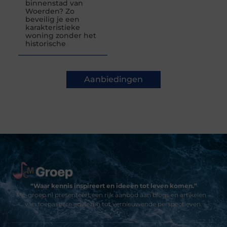
binnenstad van
Woerden? Zo
beveilig je een
karakteristieke
woning zonder het
historische
Aanbiedingen
“Waar kennis inspireert en ideeën tot leven komen.”
Mc-groep.nl presenteert een rijk aanbod aan blogs en artikelen –
van toepasbare adviezen tot vernieuwende perspectieven.