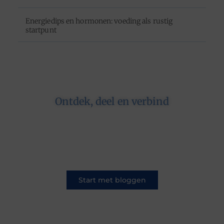
Energiedips en hormonen: voeding als rustig
startpunt
Ontdek, deel en verbind
Op ons platform komen schrijvers en lezers
samen. Van opinies tot lifestyle – iedereen is
welkom. Deel jouw verhaal of ontdek dat van
een ander.
Start met bloggen