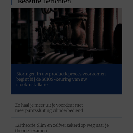
Recente
Berichten
Storingen in uw productieproces voorkomen
begint bij de SCIOS-keuring van uw
stookinstallatie
Zo haal je meer uit je voordeur met
meerpuntssluiting cilinderbediend
123theorie: Slim en zelfverzekerd op weg naar je
theorie-examen