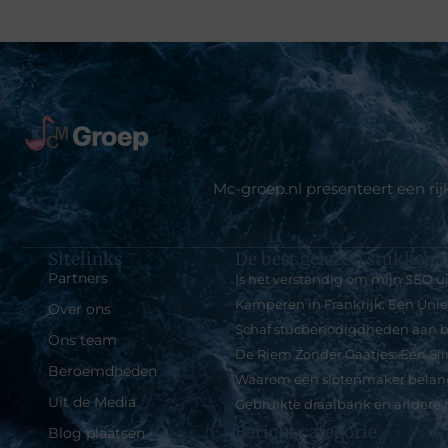
Mc-groep.nl presenteert een ri
Sitelinks
De best gelezen stukken o
Partners
Is het verstandig om mijn SEO u
Kamperen in Frankrijk: Een Unie
Over ons
Schaf stucbenodigdheden aan bi
Ons team
De Riem Zonder Gaatjes: Een Sli
Beroemdheden
Waarom een slotenmaker belangr
Uit de Media
Gebruikte draaibank en andere 
Bericht categorie
Blog plaatsen