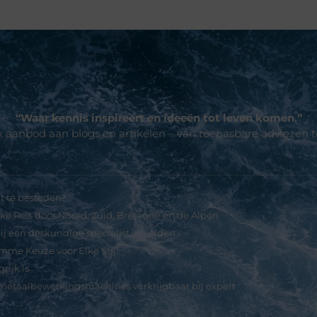
“Waar kennis inspireert en ideeën tot leven komen.”
jk aanbod aan blogs en artikelen – van toepasbare adviezen 
p een rij
it te besteden?
ke Reis door Noord, Zuid, Bretagne en de Alpen
j een deskundige specialist in Leiden
mme Keuze voor Elke Stijl
ijk is
metaalbewerkingsmachines verkrijgbaar bij expert