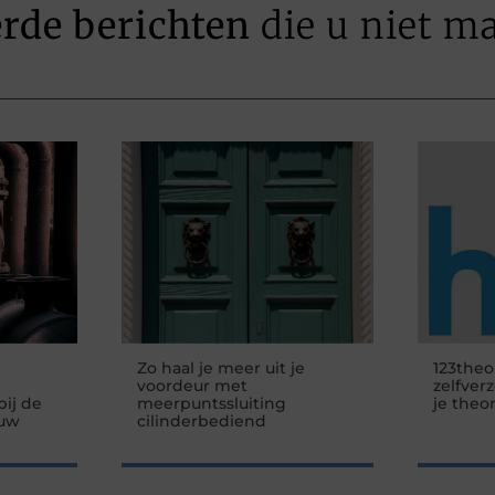
erde berichten
die u niet m
Zo haal je meer uit je
123theo
voordeur met
zelfver
ij de
meerpuntssluiting
je theo
 uw
cilinderbediend