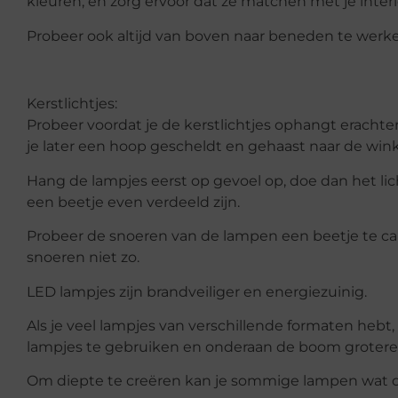
kleuren, en zorg ervoor dat ze matchen met je interi
Probeer ook altijd van boven naar beneden te werk
Kerstlichtjes:
Probeer voordat je de kerstlichtjes ophangt erachte
je later een hoop gescheldt en gehaast naar de wink
Hang de lampjes eerst op gevoel op, doe dan het lich
een beetje even verdeeld zijn.
Probeer de snoeren van de lampen een beetje te camo
snoeren niet zo.
LED lampjes zijn brandveiliger en energiezuinig.
Als je veel lampjes van verschillende formaten heb
lampjes te gebruiken en onderaan de boom grotere
Om diepte te creëren kan je sommige lampen wat d