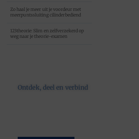
Zo haal je meer uit je voordeur met
meerpuntssluiting cilinderbediend
123theorie: Slim en zelfverzekerd op
weg naar je theorie-examen
Ontdek, deel en verbind
Op ons platform komen
schrijvers en lezers samen. Van
opinies tot lifestyle – iedereen is
welkom. Deel jouw verhaal of
ontdek dat van een ander.