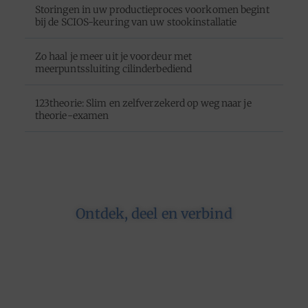
Storingen in uw productieproces voorkomen begint
bij de SCIOS-keuring van uw stookinstallatie
Zo haal je meer uit je voordeur met
meerpuntssluiting cilinderbediend
123theorie: Slim en zelfverzekerd op weg naar je
theorie-examen
Ontdek, deel en verbind
Op ons platform komen schrijvers en lezers
samen. Van opinies tot lifestyle – iedereen is
welkom. Deel jouw verhaal of ontdek dat van
een ander.