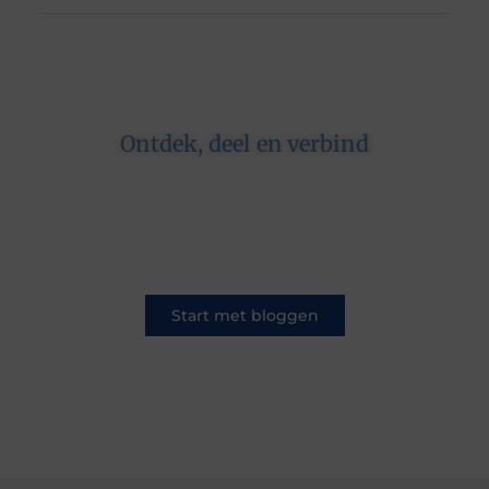
Ontdek, deel en verbind
Op ons platform komen schrijvers en lezers
samen. Van opinies tot lifestyle – iedereen is
welkom. Deel jouw verhaal of ontdek dat van
een ander.
Start met bloggen