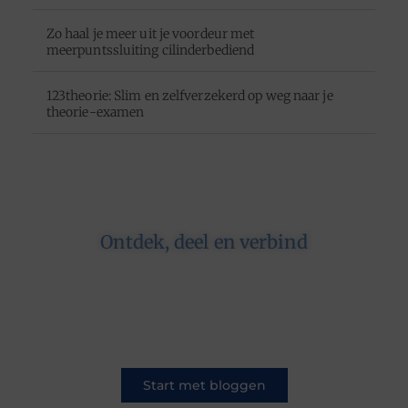
Zo haal je meer uit je voordeur met
meerpuntssluiting cilinderbediend
123theorie: Slim en zelfverzekerd op weg naar je
theorie-examen
Ontdek, deel en verbind
Op ons platform komen schrijvers en lezers
samen. Van opinies tot lifestyle – iedereen is
welkom. Deel jouw verhaal of ontdek dat van
een ander.
Start met bloggen