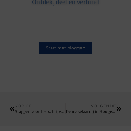
Ontdek, deel en verbind
Op ons platform komen schrijvers en lezers
samen. Van opinies tot lifestyle – iedereen is
welkom. Deel jouw verhaal of ontdek dat van
een ander.
Start met bloggen
VORIGE
VOLGENDE
Stappen voor het schrijven van een SOP deel 1
De makelaardij in Hoogeveen gaat voor je op zoek