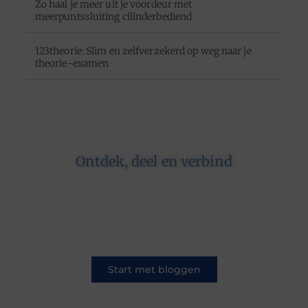
Zo haal je meer uit je voordeur met
meerpuntssluiting cilinderbediend
123theorie: Slim en zelfverzekerd op weg naar je
theorie-examen
Ontdek, deel en verbind
Op ons platform komen schrijvers en lezers
samen. Van opinies tot lifestyle – iedereen is
welkom. Deel jouw verhaal of ontdek dat van
een ander.
Start met bloggen