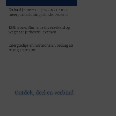
Zo haal je meer uit je voordeur met
meerpuntssluiting cilinderbediend
123theorie: Slim en zelfverzekerd op
weg naar je theorie-examen
Energiedips en hormonen: voeding als
rustig startpunt
Ontdek, deel en verbind
Op ons platform komen
schrijvers en lezers samen. Van
opinies tot lifestyle – iedereen is