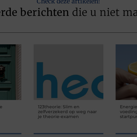
Check deze artikelen!
erde berichten
die u niet m
je
123theorie: Slim en
Energi
zelfverzekerd op weg naar
voeding
je theorie-examen
startpu