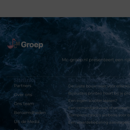
Mc-groep.nl presenteert een ri
Sitelinks
De best gelezen stukken o
Partners
De juiste bouw laser voor elke kl
Bijsluiters printen hoort bij je p
Over ons
Een eigen scooter leasen?
Ons team
Een cementdekvloer of smeervlo
Beroemdheden
Complete casco's als basis voor
Uit de Media
Een waardebepaling aanvragen b