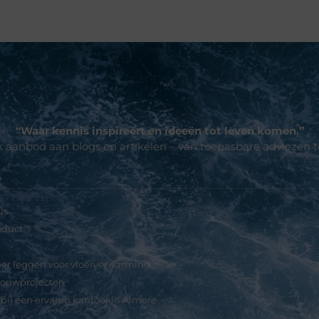
“Waar kennis inspireert en ideeën tot leven komen.”
jk aanbod aan blogs en artikelen – van toepasbare adviezen 
p een rij
us
roduct
er leggen voor vloerverwarming
 bouwprojecten
ij een ervaren kantoor in Almere