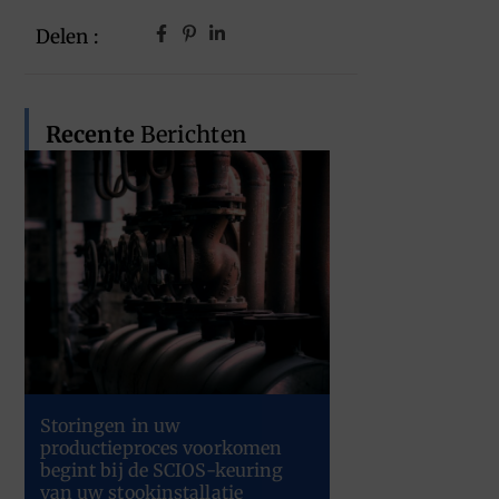
Delen :
Recente
Berichten
Storingen in uw
productieproces voorkomen
begint bij de SCIOS-keuring
van uw stookinstallatie