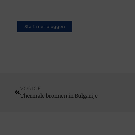
welkom. Deel jouw verhaal of
ontdek dat van een ander.
Start met bloggen
VORIGE
Thermale bronnen in Bulgarije