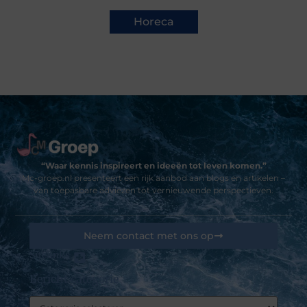
Horeca
“Waar kennis inspireert en ideeën tot leven komen.”
Mc-groep.nl presenteert een rijk aanbod aan blogs en artikelen –
van toepasbare adviezen tot vernieuwende perspectieven.
Neem contact met ons op
Sitelinks
Bericht categorie
Goedkope linkbuilding: kansen, valkuilen en hoe jij het slim aanpakt