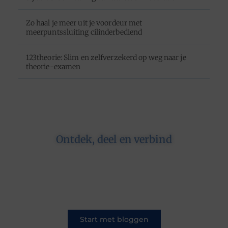
Zo haal je meer uit je voordeur met
meerpuntssluiting cilinderbediend
123theorie: Slim en zelfverzekerd op weg naar je
theorie-examen
Ontdek, deel en verbind
Op ons platform komen schrijvers en lezers
samen. Van opinies tot lifestyle – iedereen is
welkom. Deel jouw verhaal of ontdek dat van
een ander.
Start met bloggen