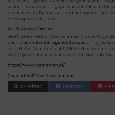
In onthardingszout is bovendien geen jodium toeg
winnen ervan meestal geperst in een tablet of blo
te voorkomen. Daarnaast is onthardingszout grof o
de Europese richtlijnen.
Schaf uw zout hier aan
Heeft u een waterontharder en bent u overtuigd ge
dan nu
een zak met regeneratiezout
aan bij uw lok
zoals H. Van Namen. Vanaf € 3,10 heeft u al een zak 
lange tijd zonder hard water voor een lage prijs. Wac
https://www.vannamen.nl/
Goed artikel? Deel hem dan op:
X (Twitter)
Facebook
Pint