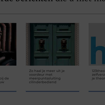
Zo haal je meer uit je
123theo
voordeur met
zelfver
ij de
meerpuntssluiting
je theo
 uw
cilinderbediend