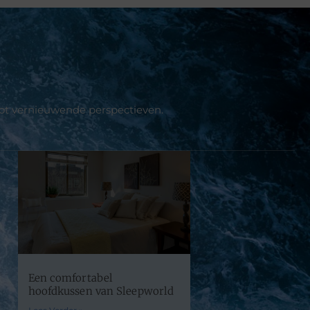
tot vernieuwende perspectieven.
Een comfortabel
hoofdkussen van Sleepworld