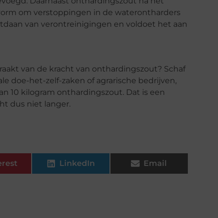
evoegd. Daarnaast onthardingszout na het
kvorm om verstoppingen in de waterontharders
ntdaan van verontreinigingen en voldoet het aan
raakt van de kracht van onthardingszout? Schaf
ale doe-het-zelf-zaken of agrarische bedrijven,
van 10 kilogram onthardingszout. Dat is een
ht dus niet langer.
erest
LinkedIn
Email