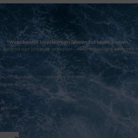
“Waar kennis inspireert en ideeën tot leven komen.”
jk aanbod aan blogs en artikelen – van toepasbare adviezen 
p een rij
en WTW unit van 123 Installatiematerialen
ting en ontwerp
ij ons
 gebruikt
or op leer