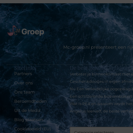
Mc-groep.nl presenteert een ri
Sitelinks
De best gelezen stukken o
Partners
Verbeter je binnenklimaat met e
Geschenkdoosjes in eigen afme
Over ons
Nu Een verleidelijke oogopslag b
Ons team
Een schitterende brievenbus rvs
Beroemdheden
Wat is PEA en waarom wordt het
Uit de Media
Angelus leerverf, de beste verf vo
Bericht categorie
Blog plaatsen
Cookiebeleid (EU)