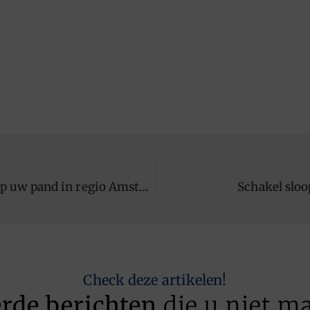
Ruimtegebrek oplossen met een dakopbouw op uw pand in regio Amsterdam
Schakel sloo
Check deze artikelen!
erde berichten
die u niet m