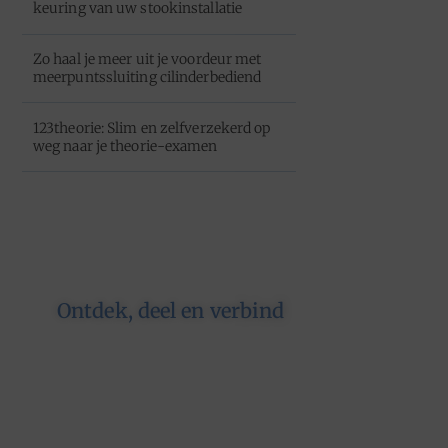
keuring van uw stookinstallatie
Zo haal je meer uit je voordeur met
meerpuntssluiting cilinderbediend
123theorie: Slim en zelfverzekerd op
weg naar je theorie-examen
Ontdek, deel en verbind
Op ons platform komen
schrijvers en lezers samen. Van
opinies tot lifestyle – iedereen is
welkom. Deel jouw verhaal of
ontdek dat van een ander.