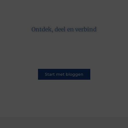
Ontdek, deel en verbind
Op ons platform komen schrijvers en lezers
samen. Van opinies tot lifestyle – iedereen is
welkom. Deel jouw verhaal of ontdek dat van
een ander.
Start met bloggen