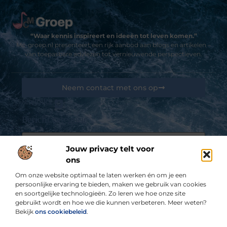
“Waar kennis inspireert en ideeën tot leven komen.”
Mc-groep.nl presenteert een rijk aanbod aan blogs en artikelen –
van toepasbare adviezen tot vernieuwende perspectieven.
Neem contact met ons op
Sitelinks
Bericht categorie
Goedkope linkbuilding: kansen, valkuilen en hoe jij het slim aanpakt
Jouw privacy telt voor
De best gelezen stukken op een rij
ons
Ontdek de Betovering van Bed and Breakfast Almere
Om onze website optimaal te laten werken én om je een
Vliegveld Parkeren – Hoe reserveer ik een vliegveld
parkeerplaats?
persoonlijke ervaring te bieden, maken we gebruik van cookies
en soortgelijke technologieën. Zo leren we hoe onze site
Commercieel medewerker is er voor de klant
gebruikt wordt en hoe we die kunnen verbeteren. Meer weten?
Een schilderskoffer voor onderweg
Bekijk
ons cookiebeleid
.
Onderhoud van uw reinigingsmachine is het behoud