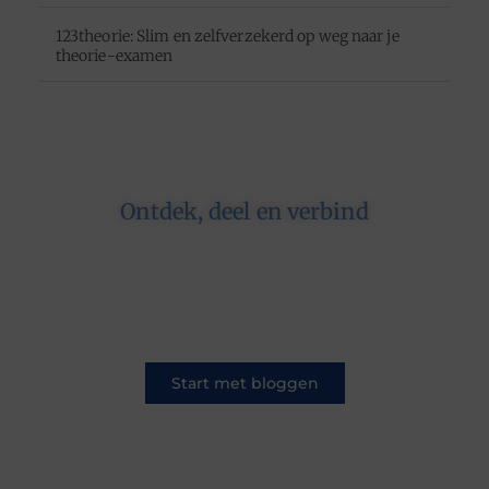
123theorie: Slim en zelfverzekerd op weg naar je
theorie-examen
Ontdek, deel en verbind
Op ons platform komen schrijvers en lezers
samen. Van opinies tot lifestyle – iedereen is
welkom. Deel jouw verhaal of ontdek dat van
een ander.
Start met bloggen