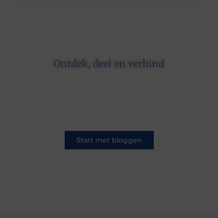
Ontdek, deel en verbind
Op ons platform komen schrijvers en lezers
samen. Van opinies tot lifestyle – iedereen is
welkom. Deel jouw verhaal of ontdek dat van
een ander.
Start met bloggen