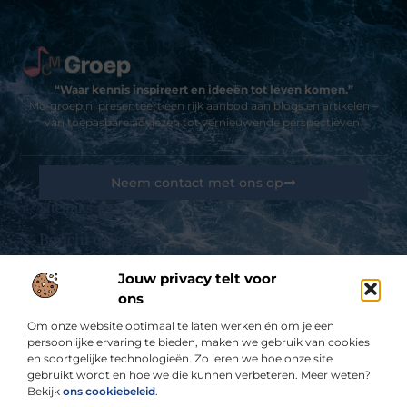
“Waar kennis inspireert en ideeën tot leven komen.”
Mc-groep.nl presenteert een rijk aanbod aan blogs en artikelen –
van toepasbare adviezen tot vernieuwende perspectieven.
Neem contact met ons op
Sitelinks
Bericht categorie
Goedkope linkbuilding: kansen, valkuilen en hoe jij het slim aanpakt
Jouw privacy telt voor
ons
De best gelezen stukken op een rij
Mercedes Benz A Klasse te koop
Om onze website optimaal te laten werken én om je een
Glaswerk te gebruiken voor de horeca
persoonlijke ervaring te bieden, maken we gebruik van cookies
en soortgelijke technologieën. Zo leren we hoe onze site
Advocaat voor letselschade Zoetermeer
gebruikt wordt en hoe we die kunnen verbeteren. Meer weten?
Een mooie tuin dankzij hovenier in Almelo
Bekijk
ons cookiebeleid
.