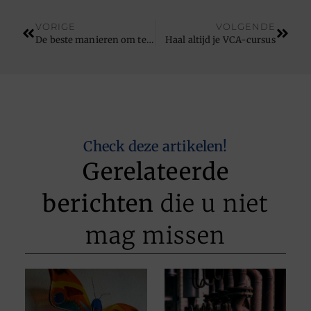
VORIGE
VOLGENDE
De beste manieren om te recyclen
Haal altijd je VCA-cursus
Check deze artikelen!
Gerelateerde
berichten
die u niet
mag missen