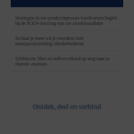
Storingen in uw productieproces voorkomen begint
bij de SCIOS-keuring van uw stookinstallatie
Zo haal je meer uit je voordeur met
meerpuntssluiting cilinderbediend
123theorie: Slim en zelfverzekerd op weg naar je
theorie-examen
Ontdek, deel en verbind
Op ons platform komen schrijvers en lezers
samen. Van opinies tot lifestyle – iedereen is
welkom. Deel jouw verhaal of ontdek dat van