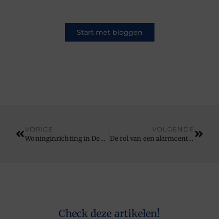
een ander.
Start met bloggen
VORIGE
VOLGENDE
Woninginrichting in Den Bosch: Waar Op Te Letten – Vragen en Antwoorden
De rol van een alarmcentrale in bedrijfsbeveiliging
Check deze artikelen!