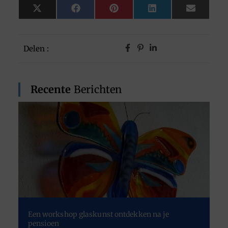
X
Facebook
Pinterest
LinkedIn
Email
(Twitter)
Delen :
Recente
Berichten
Een workshop glaskunst ontdekken na je
pensioen